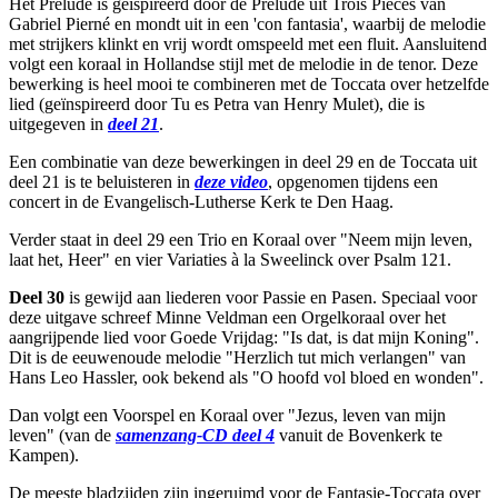
Het Prelude is geïspireerd door de Prélude uit Trois Pièces van
Gabriel Pierné en mondt uit in een 'con fantasia', waarbij de melodie
met strijkers klinkt en vrij wordt omspeeld met een fluit. Aansluitend
volgt een koraal in Hollandse stijl met de melodie in de tenor. Deze
bewerking is heel mooi te combineren met de Toccata over hetzelfde
lied (geïnspireerd door Tu es Petra van Henry Mulet), die is
uitgegeven in
deel 21
.
Een combinatie van deze bewerkingen in deel 29 en de Toccata uit
deel 21 is te beluisteren in
deze video
, opgenomen tijdens een
concert in de Evangelisch-Lutherse Kerk te Den Haag.
Verder staat in deel 29 een Trio en Koraal over "Neem mijn leven,
laat het, Heer" en vier Variaties à la Sweelinck over Psalm 121.
Deel 30
is gewijd aan liederen voor Passie en Pasen. Speciaal voor
deze uitgave schreef Minne Veldman een Orgelkoraal over het
aangrijpende lied voor Goede Vrijdag: "Is dat, is dat mijn Koning".
Dit is de eeuwenoude melodie "Herzlich tut mich verlangen" van
Hans Leo Hassler, ook bekend als "O hoofd vol bloed en wonden".
Dan volgt een Voorspel en Koraal over "Jezus, leven van mijn
leven" (van de
samenzang-CD deel 4
vanuit de Bovenkerk te
Kampen).
De meeste bladzijden zijn ingeruimd voor de Fantasie-Toccata over