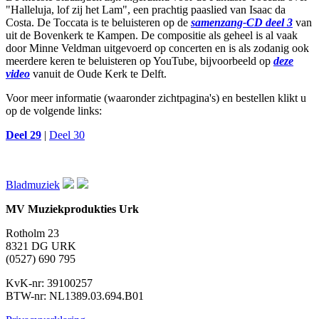
"Halleluja, lof zij het Lam", een prachtig paaslied van Isaac da
Costa. De Toccata is te beluisteren op de
samenzang-CD deel 3
van
uit de Bovenkerk te Kampen. De compositie als geheel is al vaak
door Minne Veldman uitgevoerd op concerten en is als zodanig ook
meerdere keren te beluisteren op YouTube, bijvoorbeeld op
deze
video
vanuit de Oude Kerk te Delft.
Voor meer informatie (waaronder zichtpagina's) en bestellen klikt u
op de volgende links:
Deel 29
|
Deel 30
Bladmuziek
MV Muziekprodukties Urk
Rotholm 23
8321 DG URK
(0527) 690 795
KvK-nr: 39100257
BTW-nr: NL1389.03.694.B01