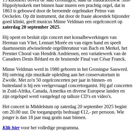
Hippolytuskerk met binnen haar muren een prachtig orgel, dat in
1863 is gebouwd door de beroemde orgelmaker Petrus van
Oeckelen. Op dit instrument, dat door de fraaie akoestiek bijzonder
goed klinkt, geeft musicus Minne Veldman een orgelconcert op
zaterdag 20 september 2025
.
Hij opent en besluit zijn concert met koraalbewerkingen van
Herman van Vliet, Lennart Morée en van eigen hand en speelt
daartussenin afwisselende orgelliteratuur van Bach en Merkel, het
Premier Choral van Hendrik Andriessen, een variatiewerk van de
Canadees Denis Bédard en de bruisende Final van César Franck.
Minne Veldman werd in 1980 geboren in het Groningse Sauwerd.
Hij ontving zijn muzikale opleiding aan het conservatorium in
Zwolle. Met zo'n 50 orgelconcerten per jaar in binnen- en
buitenland is hij een veelgevraagd concertorganist. Hij gaf concerten
in Zuid-Afrika, Canada, Amerika en diverse Europese landen en
zijn orgelspel werd vastgelegd op talloze CD's en video's.
Het concert in Middelstum op zaterdag 20 september 2025 begint
om 20.00 uur. De toegangsprijs bedraagt €12,- per persoon. Wie
jonger is dan 18 jaar mag gratis naar binnen.
Klik hier
voor het volledige programma.