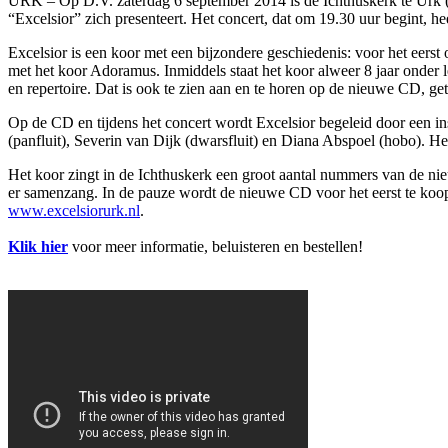
URK – Op D.V. zaterdag 6 september 2014 is de Ichthuskerk te Urk (
“Excelsior” zich presenteert. Het concert, dat om 19.30 uur begint, he
Excelsior is een koor met een bijzondere geschiedenis: voor het eerst 
met het koor Adoramus. Inmiddels staat het koor alweer 8 jaar onder l
en repertoire. Dat is ook te zien aan en te horen op de nieuwe CD, ge
Op de CD en tijdens het concert wordt Excelsior begeleid door een i
(panfluit), Severin van Dijk (dwarsfluit) en Diana Abspoel (hobo). 
Het koor zingt in de Ichthuskerk een groot aantal nummers van de nie
er samenzang. In de pauze wordt de nieuwe CD voor het eerst te koop a
www.excelsiorurk.nl
.
Klik hier
voor meer informatie, beluisteren en bestellen!