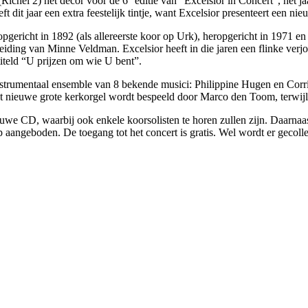
Richel 2) het decor voor de 6
editie van “Excelsior in Concert”, het j
eft dit jaar een extra feestelijk tintje, want Excelsior presenteert een
opgericht in 1892 (als allereerste koor op Urk), heropgericht in 1971 e
eiding van Minne Veldman. Excelsior heeft in die jaren een flinke verj
titeld “U prijzen om wie U bent”.
nstrumentaal ensemble van 8 bekende musici: Philippine Hugen en Corri
Het nieuwe grote kerkorgel wordt bespeeld door Marco den Toom, terwij
uwe CD, waarbij ook enkele koorsolisten te horen zullen zijn. Daarnaast
angeboden. De toegang tot het concert is gratis. Wel wordt er gecollec