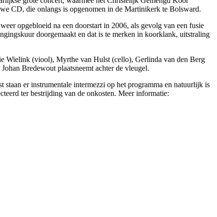
aarlijkse grote concert, waarmee het Christelijk Gemengd Koor
 nieuwe CD, die onlangs is opgenomen in de Martinikerk te Bolsward.
n weer opgebloeid na een doorstart in 2006, als gevolg van een fusie
ongingskuur doorgemaakt en dat is te merken in koorklank, uitstraling
e Wielink (viool), Myrthe van Hulst (cello), Gerlinda van den Berg
l Johan Bredewout plaatsneemt achter de vleugel.
 staan er instrumentale intermezzi op het programma en natuurlijk is
teerd ter bestrijding van de onkosten. Meer informatie: