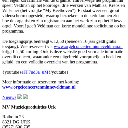
een eigen koraalfinale van de organist. Halverwege het programma
speelt Veldman op het koororgel drie werken van Mathias, Krebs en
Willscher (het vrolijke “My Beethoven”). Er staat weer een groot
videoscherm opgesteld, waarop bezoekers in de kerk kunnen zien
hoe de organist en zijn registranten aan het werk zijn op het Hinsz-
orgel. Vooraf geeft Veldman een korte mondelinge toelichting op het
programma.
De toegangsprijs bedraagt € 12,50 (beneden 16 jaar geldt gratis
toegang). Wie reserveert via
www.orgelconcertenminneveldman.nl
krijgt € 2,50 korting. Ook is deze website goed voor alle informatie
over dit concert, waaronder een uitgebreid voorproefje in beeld en
geluid, en een volledig overzicht van het programma.
{youtube}
eFF7ud3a_uM
{/youtube}
Meer informatie en reserveren met korting:
www.orgelconcertenminneveldman.nl
Nieuws
MV Muziekprodukties Urk
Rotholm 23
8321 DG URK
(0527) 690 795