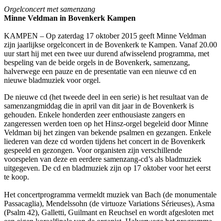
Orgelconcert met samenzang
Minne Veldman in Bovenkerk Kampen
KAMPEN – Op zaterdag 17 oktober 2015 geeft Minne Veldman
zijn jaarlijkse orgelconcert in de Bovenkerk te Kampen. Vanaf 20.00
uur start hij met een twee uur durend afwisselend programma, met
bespeling van de beide orgels in de Bovenkerk, samenzang,
halverwege een pauze en de presentatie van een nieuwe cd en
nieuwe bladmuziek voor orgel.
De nieuwe cd (het tweede deel in een serie) is het resultaat van de
samenzangmiddag die in april van dit jaar in de Bovenkerk is
gehouden. Enkele honderden zeer enthousiaste zangers en
zangeressen werden toen op het Hinsz-orgel begeleid door Minne
Veldman bij het zingen van bekende psalmen en gezangen. Enkele
liederen van deze cd worden tijdens het concert in de Bovenkerk
gespeeld en gezongen. Voor organisten zijn verschillende
voorspelen van deze en eerdere samenzang-cd’s als bladmuziek
uitgegeven. De cd en bladmuziek zijn op 17 oktober voor het eerst
te koop.
Het concertprogramma vermeldt muziek van Bach (de monumentale
Passacaglia), Mendelssohn (de virtuoze Variations Sérieuses), Asma
(Psalm 42), Galletti, Guilmant en Reuchsel en wordt afgesloten met