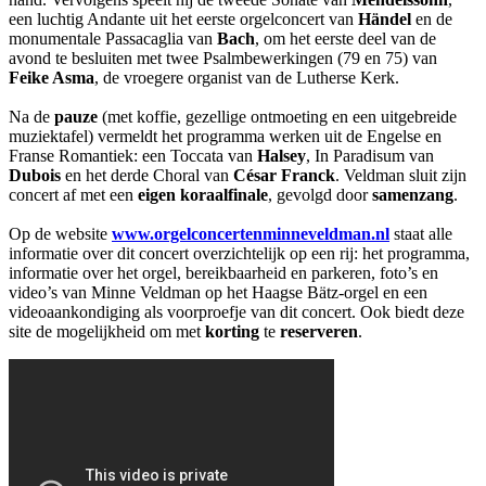
een luchtig Andante uit het eerste orgelconcert van
Händel
en de
monumentale Passacaglia van
Bach
, om het eerste deel van de
avond te besluiten met twee Psalmbewerkingen (79 en 75) van
Feike Asma
, de vroegere organist van de Lutherse Kerk.
Na de
pauze
(met koffie, gezellige ontmoeting en een uitgebreide
muziektafel) vermeldt het programma werken uit de Engelse en
Franse Romantiek: een Toccata van
Halsey
, In Paradisum van
Dubois
en het derde Choral van
César Franck
. Veldman sluit zijn
concert af met een
eigen koraalfinale
, gevolgd door
samenzang
.
Op de website
www.orgelconcertenminneveldman.nl
staat alle
informatie over dit concert overzichtelijk op een rij: het programma,
informatie over het orgel, bereikbaarheid en parkeren, foto’s en
video’s van Minne Veldman op het Haagse Bätz-orgel en een
videoaankondiging als voorproefje van dit concert. Ook biedt deze
site de mogelijkheid om met
korting
te
reserveren
.