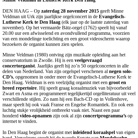
DEN HAAG – Op
zaterdag 28 november 2015
geeft Minne
Veldman uit Urk zijn jaarlijkse orgelconcert in de
Evangelisch-
Lutherse Kerk te Den Haag
(elk jaar op de laatste zaterdag van
november). Op het vermaarde Bätz-orgel (1762) speelt hij vanaf
20.00 uur een afwisselend en avondvullend programma, voorzien
van een mondelinge toelichting en een groot videoscherm waarop
bezoekers de organist kunnen zien spelen.
Minne Veldman (1980) ontving zijn muzikale opleiding aan het
conservatorium in Zwolle. Hij is een
veelgevraagd
concertorganist
. Jaarlijks geeft hij zo’n 50 orgelconcerten in alle
delen van Nederland. Van zijn orgelspel verschenen al
negen solo-
CD’s
, opgenomen in onder meer de Evangelisch-Lutherse Kerk te
Den Haag. Veldman is een veelzijdig organist met een
groot en
breed repertoire
. Hij speelt graag koraalmuziek van bijvoorbeeld
Zwart en Asma en programmeert tegelijkertijd orgelliteratuur uit veel
verschillende stijlen. Zo nam hij een Bach-CD op in Vollenhove,
maar speelt hij ook vaak Franse en Engelse Romantiek. En ook een
luchtig stukje vrolijkheid ontbreekt vaak niet. Naast een paar
honderd
video-opnamen
zijn ook al zijn
concertprogramma’s
op
internet te vinden.
In Den Haag begint de organist met
inleidend koraalspel
van eigen
hand. Vervolgens speelt hij de tweede Sonate van
Mendelssohn
,