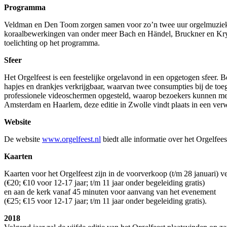
Programma
Veldman en Den Toom zorgen samen voor zo’n twee uur orgelmuziek, a
koraalbewerkingen van onder meer Bach en Händel, Bruckner en Kry
toelichting op het programma.
Sfeer
Het Orgelfeest is een feestelijke orgelavond in een opgetogen sfeer.
hapjes en drankjes verkrijgbaar, waarvan twee consumpties bij de toe
professionele videoschermen opgesteld, waarop bezoekers kunnen meeki
Amsterdam en Haarlem, deze editie in Zwolle vindt plaats in een ve
Website
De website
www.orgelfeest.nl
biedt alle informatie over het Orgelfee
Kaarten
Kaarten voor het Orgelfeest zijn in de voorverkoop (t/m 28 januari) v
(€20; €10 voor 12-17 jaar; t/m 11 jaar onder begeleiding gratis)
en aan de kerk vanaf 45 minuten voor aanvang van het evenement
(€25; €15 voor 12-17 jaar; t/m 11 jaar onder begeleiding gratis).
2018