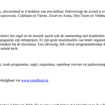
fwisselend in 4 blokken van een halfuur. Halverwege de avond is er 
zjanowski, Guilmant en Vierne, Zwart en Asma, Den Toom en Veldman
 Behalve het orgel en de muziek speelt ook de ontmoeting met honderden
gangsprijs zijn inbegrepen. Er zijn grote muziektafels van beide organ
jken bij de klaviatuur. Een uitvoerig, full colour programmaboekje die
rwarmde kerk.
st, zoals programma, orgel, organisten, openbaar vervoer en parkeermoge
erkrijgbaar via
www.orgelfeest.nl