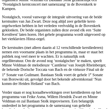
‘Nostalgisch kerstconcert met samenzang’ in de Bovenkerk te
Kampen.
Nostalgisch, vooral vanwege de integrale uitvoering van de beide
kerstsuites van Jan Zwart. Deze nog altijd zeer geliefde kerst-
orgelwerken hebben in het verleden veelvuldig in de Bovenkerk
geklonken. De beide organisten zullen deze avond elk een ‘Suite
Kerstfeest’ laten horen. Het gehele programma wordt uitgevoerd op
het vierklaviers Hinsz-orgel.
De kerstsuites (met alleen daarin al 12 verschillende kerstliederen)
nemen een voorname plaats in het programma in, maar er staat het
publiek nog veel meer te wachten. Er is natuurlijk ook
orgelliteratuur. Om de avond nog ‘nostalgischer’ te maken, speelt
Minne Veldman de melodieuze ‘Cantilena’ van Joseph Rheinberger,
de bekende Dorische Toccata van Bach en de virtuoze Final uit de
e
e
1
Sonate van Guilmant. Bastiaan Stolk voert de gehele 1
Sonate
van Borowski uit, gevolgd door het bekende adventskoraal ‘Nun
komm der Heiden Heiland’ van Bach.
Verder staan er nog koraalbewerkingen over kerstliederen op het
programma van Feike Asma, Willem Hendrik Zwart en Minne
Veldman en zal Bastiaan Stolk improviseren. Een belangrijk
onderdeel in het programma is de samenzang van geliefde