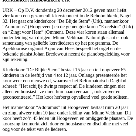
URK – Op D.V. donderdag 20 december 2012 geven maar liefst
vier koren een gezamenlijk kerstconcert in de Rehobothkerk, Nagel
32. Het gaat om kinderkoor “De Blijde Stem” (Urk), mannenkoor
“Adoramus” (Hoogeveen) en de gemengde koren “Excelsior” (Urk)
en “Zingt voor Hem” (Ommen). Deze vier koren staan allemaal
onder leiding van dirigent Minne Veldman. Natuurlijk staat er ook
samenzang van geliefde kerstliederen op het programma. De
Apeldoornse organist Arjan van Hees bespeelt het orgel en de
bekende pianist Johan Bredewout neemt de pianobegeleiding voor
zijn rekening.
Kinderkoor “De Blijde Stem” bestaat 15 jaar en telt ongeveer 65
kinderen in de leeftijd van 4 tot 12 jaar. Onlangs presenteerde het
koor weer een nieuwe cd, waarover het Reformatorisch Dagblad
schreef: “Het schijfje dwingt respect af. De kinderen zingen niet
alleen enthousiast –ze doen hun naam eer aan–, ook zuiver en
geconcentreerd.” Het koor herbergt opvallend veel goede solisten.
Het mannenkoor “Adoramus” uit Hoogeveen bestaat ruim 20 jaar
en zingt alweer ruim 10 jaar onder leiding van Minne Veldman. Dit
koor heeft zo’n 45 leden uit Hoogeveen en omliggende plaatsen. De
koorzang kenmerkt zich door enthousiasme en discipline met veel
oog voor de tekst van de liederen.