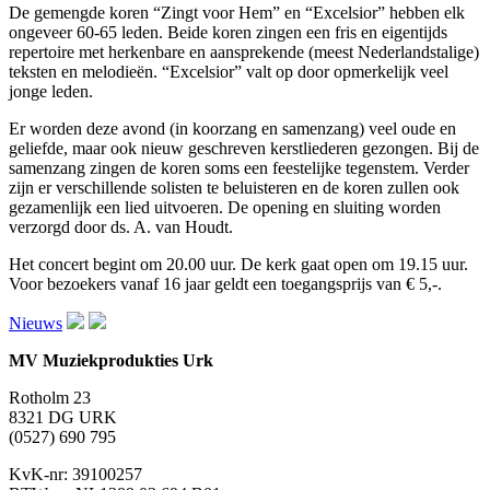
De gemengde koren “Zingt voor Hem” en “Excelsior” hebben elk
ongeveer 60-65 leden. Beide koren zingen een fris en eigentijds
repertoire met herkenbare en aansprekende (meest Nederlandstalige)
teksten en melodieën. “Excelsior” valt op door opmerkelijk veel
jonge leden.
Er worden deze avond (in koorzang en samenzang) veel oude en
geliefde, maar ook nieuw geschreven kerstliederen gezongen. Bij de
samenzang zingen de koren soms een feestelijke tegenstem. Verder
zijn er verschillende solisten te beluisteren en de koren zullen ook
gezamenlijk een lied uitvoeren. De opening en sluiting worden
verzorgd door ds. A. van Houdt.
Het concert begint om 20.00 uur. De kerk gaat open om 19.15 uur.
Voor bezoekers vanaf 16 jaar geldt een toegangsprijs van € 5,-.
Nieuws
MV Muziekprodukties Urk
Rotholm 23
8321 DG URK
(0527) 690 795
KvK-nr: 39100257