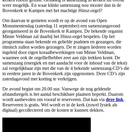
weer mogelijk. En waar klinkt samenzang nou mooier dan in de
Bovenkerk te Kampen met het machtige Hinsz-orgel?
Om daarvan te genieten wordt er op de avond van Open
Monumentendag (zaterdag 11 september) een samenzangavond
georganiseerd in de Bovenkerk te Kampen. De bekende organist
Minne Veldman zal daarbij het Hinsz-orgel bespelen. Op het
programma staan bekende en geliefde psalmen en gezangen, die
ritmisch zullen worden gezongen. De te zingen liederen worden
ingeleid door eigen koraalbewerkingen van Minne Veldman,
waarmee ook de orgelliefhebber zeer aan zijn trekken komt. De
samenzang (energiek en met aandacht voor de inhoud van de tekst)
zal vergelijkbaar zijn met die van de 4 bekende samenzang-CD’s die
in eerdere jaren in de Bovenkerk zijn opgenomen. Deze CD’s zijn
zaterdagavond met korting te verkrijgen.
De avond begint om 20.00 uur. Vanwege de nog geldende
afstandsregels is het aantal beschikbare plaatsen beperkt. Daarom
wordt aanbevolen om vooraf te reserveren. Dat kan via
deze link
.
Reserveren is gratis. Wel wordt er in de kerk (zowel fysiek als
digitaal) gecollecteerd om de kosten te kunnen dekken.