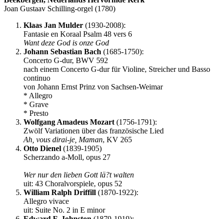
Joan Gustaav Schilling-orgel (1780)
Klaas Jan Mulder
(1930-2008):
Fantasie en Koraal Psalm 48 vers 6
Want deze God is onze God
Johann Sebastian Bach
(1685-1750):
Concerto G-dur, BWV 592
nach einem Concerto G-dur für Violine, Streicher und Basso
continuo
von Johann Ernst Prinz von Sachsen-Weimar
* Allegro
* Grave
* Presto
Wolfgang Amadeus Mozart
(1756-1791):
Zwölf Variationen über das französische Lied
Ah, vous dirai-je, Maman
, KV 265
Otto Dienel
(1839-1905)
Scherzando a-Moll, opus 27
Wer nur den lieben Gott lä?t walten
uit: 43 Choralvorspiele, opus 52
William Ralph Driffill
(1870-1922):
Allegro vivace
uit: Suite No. 2 in E minor
Edward F. Johnston
(1879-1919):