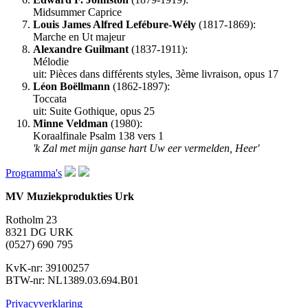
Midsummer Caprice
Louis James Alfred Lefébure-Wély
(1817-1869):
Marche en Ut majeur
Alexandre Guilmant
(1837-1911):
Mélodie
uit: Pièces dans différents styles, 3ème livraison, opus 17
Léon Boëllmann
(1862-1897):
Toccata
uit: Suite Gothique, opus 25
Minne Veldman
(1980):
Koraalfinale Psalm 138 vers 1
'k Zal met mijn ganse hart Uw eer vermelden, Heer'
Programma's
MV Muziekprodukties Urk
Rotholm 23
8321 DG URK
(0527) 690 795
KvK-nr: 39100257
BTW-nr: NL1389.03.694.B01
Privacyverklaring