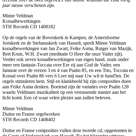
jaar nieuw verschenen zijn.
Minne Veldman
Koraalbewerkingen
STH Records CD 1408182
Op de orgels van de Bovenkerk in Kampen, de Amersfoortse
Joriskerk en de Stefanuskerk van Hasselt, speelt Minne Veldman
koraalbewerkingen van Jan Zwart, Feike Asma, Rutger van Mazijk,
Bert Kruis, W.H. Zwart (meditatie O Heer die onze Vader zijt).
Verder ook zeven koraalbewerkingen van eigen hand, zoals onder
meer een fantasie-Toccata over Ere zij aan God de Vader, een
fantasie over de verzen 3 en 4 van Psalm 85, en een Trio, Toccata en
Koraal over Psalm 86 vers 6 Leer mij naar Uw wil te hand'len. De
orgels stimuleren hem. Stijl en klankbeeld bij zijn composities doen
aan Feike Asma denken. Boeiend zijn de variaties over Psalm 128
waarin Veldmans muzikaliteit op een verrassende manier aan het
licht komt. Een cd waar velen plezier aan zullen beleven.
Minne Veldman
Duitse en Franse orgelwerken
STH Records CD 1408402
Duitse en Franse composities vullen deze tweede cd, opgenomen in
de Grote of Stefanuskerk van Hasselt. Na het bijzonder virtuoos