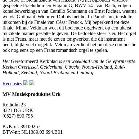
gespeelde Praeludium en Fuga in G, BWV 541 van Bach, volgen
koraalbewerkingen van Camillo Schumann en Ernst Richter, waarna
we via Guilmant, Widor en Dubois met het In Paradisum, tenslotte
uitkomen bij de Finale van César Franck. Mij beperkend tot deze
finale: Minne Veldman weet dit boeiende orgelwerk op een uiterst
muzikale manier gestalte te geven. De bedoelde sfeer is er. Het orgel
is niet Frans, maar met de zeven tongwerken die dit instrument
heeft, blijkt veel mogelijk. Veldman verdient het om deze compositie
ook nog eens op een Frans romantisch orgel te spelen.
Het
Gereformeerd Kerkblad
is een weekblad van de Gereformeerde
Kerken Overijssel, Gelderland, Utrecht, Noord-Holland, Zuid-
Holland, Zeeland, Noord-Brabant en Limburg.
Recensies
MV Muziekprodukties Urk
Rotholm 23
8321 DG URK
(0527) 690 795
KvK-nr: 39100257
BTW-nr: NL1389.03.694.B01