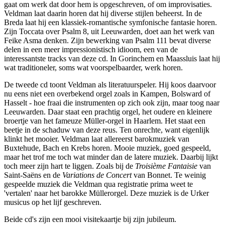
gaat om werk dat door hem is opgeschreven, of om improvisaties.
Veldman laat daarin horen dat hij diverse stijlen beheerst. In de
Breda laat hij een klassiek-romantische symfonische fantasie horen.
Zijn Toccata over Psalm 8, uit Leeuwarden, doet aan het werk van
Feike Asma denken. Zijn bewerking van Psalm 111 bevat diverse
delen in een meer impressionistisch idioom, een van de
interessantste tracks van deze cd. In Gorinchem en Maassluis laat hij
wat traditioneler, soms wat voorspelbaarder, werk horen.
De tweede cd toont Veldman als literatuurspeler. Hij koos daarvoor
nu eens niet een overbekend orgel zoals in Kampen, Bolsward of
Hasselt - hoe fraai die instrumenten op zich ook zijn, maar toog naar
Leeuwarden. Daar staat een prachtig orgel, het oudere en kleinere
broertje van het fameuze Müller-orgel in Haarlem. Het staat een
beetje in de schaduw van deze reus. Ten onrechte, want eigenlijk
klinkt het mooier. Veldman laat allereerst barokmuziek van
Buxtehude, Bach en Krebs horen. Mooie muziek, goed gespeeld,
maar het trof me toch wat minder dan de latere muziek. Daarbij lijkt
toch meer zijn hart te liggen. Zoals bij de
Troisième Fantaisie
van
Saint-Saëns en de
Variations de Concert
van Bonnet. Te weinig
gespeelde muziek die Veldman qua registratie prima weet te
'vertalen' naar het barokke Müllerorgel. Deze muziek is de Urker
musicus op het lijf geschreven.
Beide cd's zijn een mooi visitekaartje bij zijn jubileum.