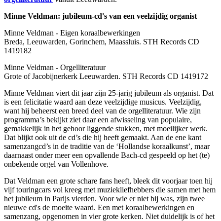
Minne Veldman: jubileum-cd's van een veelzijdig organist
Minne Veldman - Eigen koraalbewerkingen
Breda, Leeuwarden, Gorinchem, Maassluis. STH Records CD
1419182
Minne Veldman - Orgelliteratuur
Grote of Jacobijnerkerk Leeuwarden. STH Records CD 1419172
Minne Veldman viert dit jaar zijn 25-jarig jubileum als organist. Dat
is een felicitatie waard aan deze veelzijdige musicus. Veelzijdig,
want hij beheerst een breed deel van de orgelliteratuur. Wie zijn
programma’s bekijkt ziet daar een afwisseling van populaire,
gemakkelijk in het gehoor liggende stukken, met moeilijker werk.
Dat blijkt ook uit de cd’s die hij heeft gemaakt. Aan de ene kant
samenzangcd’s in de traditie van de ‘Hollandse koraalkunst’, maar
daarnaast onder meer een opvallende Bach-cd gespeeld op het (te)
onbekende orgel van Vollenhove.
Dat Veldman een grote schare fans heeft, bleek dit voorjaar toen hij
vijf touringcars vol kreeg met muziekliefhebbers die samen met hem
het jubileum in Parijs vierden. Voor wie er niet bij was, zijn twee
nieuwe cd's de moeite waard. Een met koraalbewerkingen en
samenzang, opgenomen in vier grote kerken. Niet duidelijk is of het