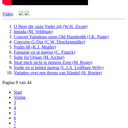
Video
O Heer die onze Vader zijt (W.H. Zwart)
Intrada (M. Veldman)
Concert Variations upon Old Hundredth (J.K. Paine)
Concerto G-Dur (C.W. Druckenmüller)
Psalm 68 (K.J. Mulder)
Fantaisie en ut majeur (C. Franck)
Suite for Organ (M. Archer)
Straf mich nicht in deinem Zorn (M. Reger)
Sortie en si bémol majeur (L.J.A. Lefébure-Wély)
Variaties over een thema van Händel (H. Boelee)
Pagina 8 van 44
Start
Vorige
3
4
5
6
7