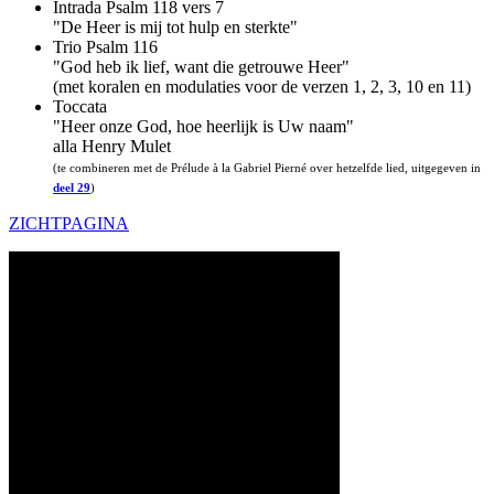
Intrada Psalm 118 vers 7
"De Heer is mij tot hulp en sterkte"
Trio Psalm 116
"God heb ik lief, want die getrouwe Heer"
(met koralen en modulaties voor de verzen 1, 2, 3, 10 en 11)
Toccata
"Heer onze God, hoe heerlijk is Uw naam"
alla Henry Mulet
(te combineren met de Prélude à la Gabriel Pierné over hetzelfde lied, uitgegeven in
deel 29
)
ZICHTPAGINA