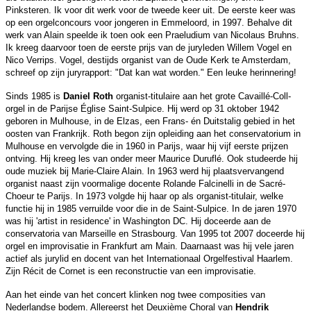
Pinksteren. Ik voor dit werk voor de tweede keer uit. De eerste keer was
op een orgelconcours voor jongeren in Emmeloord, in 1997. Behalve dit
werk van Alain speelde ik toen ook een Praeludium van Nicolaus Bruhns.
Ik kreeg daarvoor toen de eerste prijs van de juryleden Willem Vogel en
Nico Verrips. Vogel, destijds organist van de Oude Kerk te Amsterdam,
schreef op zijn juryrapport: "Dat kan wat worden." Een leuke herinnering!
Sinds 1985 is
Daniel Roth
organist-titulaire aan het grote Cavaillé-Coll-
orgel in de Parijse Église Saint-Sulpice. Hij werd op 31 oktober 1942
geboren in Mulhouse, in de Elzas, een Frans- én Duitstalig gebied in het
oosten van Frankrijk. Roth begon zijn opleiding aan het conservatorium in
Mulhouse en vervolgde die in 1960 in Parijs, waar hij vijf eerste prijzen
ontving. Hij kreeg les van onder meer Maurice Duruflé. Ook studeerde hij
oude muziek bij Marie-Claire Alain. In 1963 werd hij plaatsvervangend
organist naast zijn voormalige docente Rolande Falcinelli in de Sacré-
Choeur te Parijs. In 1973 volgde hij haar op als organist-titulair, welke
functie hij in 1985 verruilde voor die in de Saint-Sulpice. In de jaren 1970
was hij 'artist in residence' in Washington DC. Hij doceerde aan de
conservatoria van Marseille en Strasbourg. Van 1995 tot 2007 doceerde hij
orgel en improvisatie in Frankfurt am Main. Daarnaast was hij vele jaren
actief als jurylid en docent van het Internationaal Orgelfestival Haarlem.
Zijn Récit de Cornet is een reconstructie van een improvisatie.
Aan het einde van het concert klinken nog twee composities van
Nederlandse bodem. Allereerst het Deuxième Choral van
Hendrik