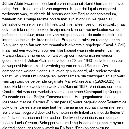
Jéhan Alain
kwam uit een familie van musici uit Saint-Germain-en-Laye,
nabij Parijs. In de periode van ongeveer 10 jaar dat hij als componist
werkzaam was, studeerde hij tevens aan het Parijse conservatorium,
waarvan het strenge regime botste met zijn avontuurlijke geest. Hij
behaalde diverse prijzen. Hij hield zich niet alleen bezig met muziek, maar
ook met tekenen en poëzie. In zijn muziek vinden we invloeden van de
poëzie en literatuur, maar ook van het gregoriaans, de oude muziek, het
impressionisme, de Jazz en buiten-Europese ritmiek en toonsystemen.
Alain was geen fan van het romantisch-orkestrale orgeltype (Cavaillé-Coll),
maar had een voorkeur voor een klankideaal waarin elementen van het
Franse classicisme en de romantiek op een nieuwe manier werden
gecombineerd. Jéhan Alain sneuvelde op 20 juni 1940 - enkele uren voor
de wapenstilstand - bij de verdediging van de stad Saumur. Zes
composities werden tijdens zijn leven gepubliceerd, alle andere werden
vanaf 1943 postuum uitgegeven. Voornaamste pleitbezorger van zijn werk
was zijn zus, de beroemde organiste Marie-Claire Alain (1926-2013). In
Lisse klinkt deze week een werk van Alain uit 1932: Variations sur Lucis
Creator. Het was een werkstuk voor zijn examen Contrapunt bij Georges
Caussade aan het Parijse Conservatorium. Het gregoriaanse thema
(gespeeld met de Klaroen 4' in het pedaal) wordt begeleid door 5-stemmige
polyfonie. De eerste variatie laat het thema in de sopraan horen met een
Salicionaal, begeleid door achtste noten in de linkerhand met de fluiten 8'
en 4', later in canon met het pedaal. De tweede variatie is een compact
fugato. Lucis Creator (Schepper van het licht) is een gregoriaanse hymne
die traditioneel gezongen wordt na Epifanie (Driekoningen) en na