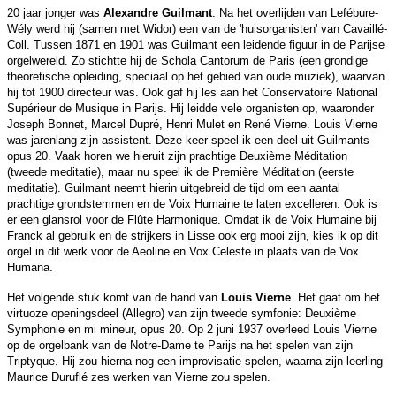
20 jaar jonger was
Alexandre Guilmant
. Na het overlijden van Lefébure-
Wély werd hij (samen met Widor) een van de 'huisorganisten' van Cavaillé-
Coll. Tussen 1871 en 1901 was Guilmant een leidende figuur in de Parijse
orgelwereld. Zo stichtte hij de Schola Cantorum de Paris (een grondige
theoretische opleiding, speciaal op het gebied van oude muziek), waarvan
hij tot 1900 directeur was. Ook gaf hij les aan het Conservatoire National
Supérieur de Musique in Parijs. Hij leidde vele organisten op, waaronder
Joseph Bonnet, Marcel Dupré, Henri Mulet en René Vierne. Louis Vierne
was jarenlang zijn assistent. Deze keer speel ik een deel uit Guilmants
opus 20. Vaak horen we hieruit zijn prachtige Deuxième Méditation
(tweede meditatie), maar nu speel ik de Première Méditation (eerste
meditatie). Guilmant neemt hierin uitgebreid de tijd om een aantal
prachtige grondstemmen en de Voix Humaine te laten excelleren. Ook is
er een glansrol voor de Flûte Harmonique. Omdat ik de Voix Humaine bij
Franck al gebruik en de strijkers in Lisse ook erg mooi zijn, kies ik op dit
orgel in dit werk voor de Aeoline en Vox Celeste in plaats van de Vox
Humana.
Het volgende stuk komt van de hand van
Louis Vierne
. Het gaat om het
virtuoze openingsdeel (Allegro) van zijn tweede symfonie: Deuxième
Symphonie en mi mineur, opus 20. Op 2 juni 1937 overleed Louis Vierne
op de orgelbank van de Notre-Dame te Parijs na het spelen van zijn
Triptyque. Hij zou hierna nog een improvisatie spelen, waarna zijn leerling
Maurice Duruflé zes werken van Vierne zou spelen.