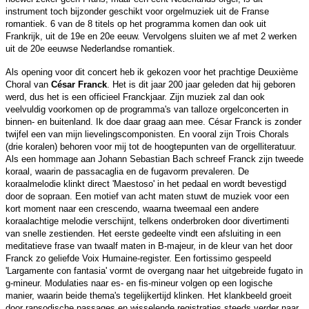
instrument toch bijzonder geschikt voor orgelmuziek uit de Franse
romantiek. 6 van de 8 titels op het programma komen dan ook uit
Frankrijk, uit de 19e en 20e eeuw. Vervolgens sluiten we af met 2 werken
uit de 20e eeuwse Nederlandse romantiek.
Als opening voor dit concert heb ik gekozen voor het prachtige Deuxième
Choral van
César Franck
. Het is dit jaar 200 jaar geleden dat hij geboren
werd, dus het is een officieel Franckjaar. Zijn muziek zal dan ook
veelvuldig voorkomen op de programma's van talloze orgelconcerten in
binnen- en buitenland. Ik doe daar graag aan mee. César Franck is zonder
twijfel een van mijn lievelingscomponisten. En vooral zijn Trois Chorals
(drie koralen) behoren voor mij tot de hoogtepunten van de orgelliteratuur.
Als een hommage aan Johann Sebastian Bach schreef Franck zijn tweede
koraal, waarin de passacaglia en de fugavorm prevaleren. De
koraalmelodie klinkt direct 'Maestoso' in het pedaal en wordt bevestigd
door de sopraan. Een motief van acht maten stuwt de muziek voor een
kort moment naar een crescendo, waarna tweemaal een andere
koraalachtige melodie verschijnt, telkens onderbroken door divertimenti
van snelle zestienden. Het eerste gedeelte vindt een afsluiting in een
meditatieve frase van twaalf maten in B-majeur, in de kleur van het door
Franck zo geliefde Voix Humaine-register. Een fortissimo gespeeld
'Largamente con fantasia' vormt de overgang naar het uitgebreide fugato in
g-mineur. Modulaties naar es- en fis-mineur volgen op een logische
manier, waarin beide thema's tegelijkertijd klinken. Het klankbeeld groeit
door rapsodische passages en wisselende registraties steeds verder naar