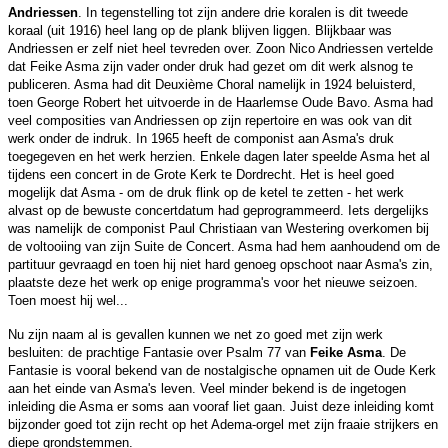
Andriessen
. In tegenstelling tot zijn andere drie koralen is dit tweede
koraal (uit 1916) heel lang op de plank blijven liggen. Blijkbaar was
Andriessen er zelf niet heel tevreden over. Zoon Nico Andriessen vertelde
dat Feike Asma zijn vader onder druk had gezet om dit werk alsnog te
publiceren. Asma had dit Deuxième Choral namelijk in 1924 beluisterd,
toen George Robert het uitvoerde in de Haarlemse Oude Bavo. Asma had
veel composities van Andriessen op zijn repertoire en was ook van dit
werk onder de indruk. In 1965 heeft de componist aan Asma's druk
toegegeven en het werk herzien. Enkele dagen later speelde Asma het al
tijdens een concert in de Grote Kerk te Dordrecht. Het is heel goed
mogelijk dat Asma - om de druk flink op de ketel te zetten - het werk
alvast op de bewuste concertdatum had geprogrammeerd. Iets dergelijks
was namelijk de componist Paul Christiaan van Westering overkomen bij
de voltooiing van zijn Suite de Concert. Asma had hem aanhoudend om de
partituur gevraagd en toen hij niet hard genoeg opschoot naar Asma's zin,
plaatste deze het werk op enige programma's voor het nieuwe seizoen.
Toen moest hij wel...
Nu zijn naam al is gevallen kunnen we net zo goed met zijn werk
besluiten: de prachtige Fantasie over Psalm 77 van
Feike Asma
. De
Fantasie is vooral bekend van de nostalgische opnamen uit de Oude Kerk
aan het einde van Asma's leven. Veel minder bekend is de ingetogen
inleiding die Asma er soms aan vooraf liet gaan. Juist deze inleiding komt
bijzonder goed tot zijn recht op het Adema-orgel met zijn fraaie strijkers en
diepe grondstemmen.