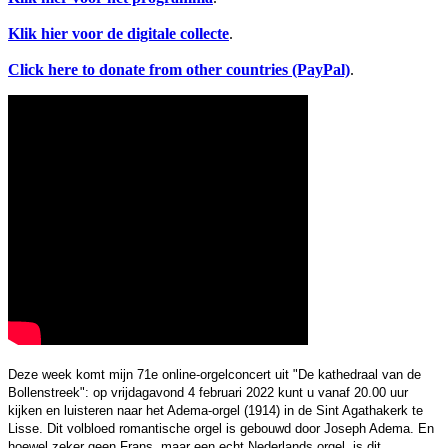
Klik hier voor de digitale collecte
.
Click here to donate from other countries (PayPal)
.
Deze week komt mijn 71e online-orgelconcert uit "De kathedraal van de
Bollenstreek": op vrijdagavond 4 februari 2022 kunt u vanaf 20.00 uur
kijken en luisteren naar het Adema-orgel (1914) in de Sint Agathakerk te
Lisse. Dit volbloed romantische orgel is gebouwd door Joseph Adema. En
hoewel zeker geen Frans, maar een echt Nederlands orgel, is dit