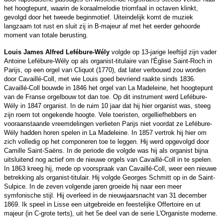
het hoogtepunt, waarin de koraalmelodie triomfaal in octaven klinkt,
gevolgd door het tweede beginmotief. Uiteindelijk komt de muziek
langzaam tot rust en sluit zij in B-majeur af met het eerder gehoorde
moment van totale berusting.
Louis James Alfred
Lefébure-Wély
volgde op 13-jarige leeftijd zijn vader
Antoine Lefébure-Wély op als organist-titulaire van l'Église Saint-Roch in
Parijs, op een orgel van Cliquot (1770), dat later verbouwd zou worden
door Cavaillé-Coll, met wie Louis goed bevriend raakte sinds 1836.
Cavaillé-Coll bouwde in 1846 het orgel van La Madeleine, het hoogtepunt
van de Franse orgelbouw tot dan toe. Op dit instrument werd Lefébure-
Wély in 1847 organist. In de ruim 10 jaar dat hij hier organist was, steeg
zijn roem tot ongekende hoogte. Vele toeristen, orgelliefhebbers en
vooraanstaande vreemdelingen verlieten Parijs niet voordat ze Lefébure-
Wély hadden horen spelen in La Madeleine. In 1857 vertrok hij hier om
zich volledig op het componeren toe te leggen. Hij werd opgevolgd door
Camille Saint-Saëns. In de periode die volgde was hij als organist bijna
uitsluitend nog actief om de nieuwe orgels van Cavaillé-Coll in te spelen.
In 1863 kreeg hij, mede op voorspraak van Cavaillé-Coll, weer een nieuwe
betrekking als organist-titulair. Hij volgde Georges Schmitt op in de Saint-
Sulpice. In de zeven volgende jaren groeide hij naar een meer
symfonische stijl. Hij overleed in de nieuwjaarsnacht van 31 december
1869. Ik speel in Lisse een uitgebreide en feestelijke Offertoire en ut
majeur (in C-grote terts), uit het 5e deel van de serie L'Organiste moderne.