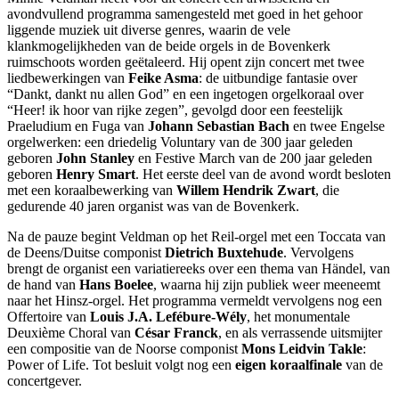
avondvullend programma samengesteld met goed in het gehoor
liggende muziek uit diverse genres, waarin de vele
klankmogelijkheden van de beide orgels in de Bovenkerk
ruimschoots worden geëtaleerd. Hij opent zijn concert met twee
liedbewerkingen van
Feike Asma
: de uitbundige fantasie over
“Dankt, dankt nu allen God” en een ingetogen orgelkoraal over
“Heer! ik hoor van rijke zegen”, gevolgd door een feestelijk
Praeludium en Fuga van
Johann Sebastian Bach
en twee Engelse
orgelwerken: een driedelig Voluntary van de 300 jaar geleden
geboren
John Stanley
en Festive March van de 200 jaar geleden
geboren
Henry Smart
. Het eerste deel van de avond wordt besloten
met een koraalbewerking van
Willem Hendrik Zwart
, die
gedurende 40 jaren organist was van de Bovenkerk.
Na de pauze begint Veldman op het Reil-orgel met een Toccata van
de Deens/Duitse componist
Dietrich Buxtehude
. Vervolgens
brengt de organist een variatiereeks over een thema van Händel, van
de hand van
Hans Boelee
, waarna hij zijn publiek weer meeneemt
naar het Hinsz-orgel. Het programma vermeldt vervolgens nog een
Offertoire van
Louis J.A. Lefébure-Wély
, het monumentale
Deuxième Choral van
César Franck
, en als verrassende uitsmijter
een compositie van de Noorse componist
Mons Leidvin Takle
:
Power of Life. Tot besluit volgt nog een
eigen koraalfinale
van de
concertgever.