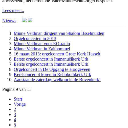
afwisselend, het beroemde Vater/Müller/Witte-orgel bespelen.
Lees meer...
Nieuws
Minne Veldman dirigent van Shalom IJsselmuiden
Orgelconcerten in 2013
Minne Veldman voor EO-radio
Minne Veldman in Zaltbommel
16 maart 2013: orgelconcert Grote Kerk Hasselt
Eerste orgelconcert in Immanuëlkerk Urk
Eerste orgelconcert in Immanuëlkerk Urk
Orgelconcert in De Opgang te Hoogeveen
Kerstconcert 4 koren in Rehobothkerk Urk
Aanstaande zaterdag: welkom in de Bovenkerk!
Pagina 9 van 11
Start
Vorige
2
3
4
5